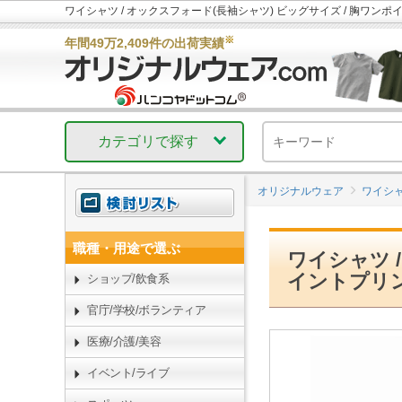
ワイシャツ / オックスフォード(長袖シャツ) ビッグサイズ / 胸ワン
※
年間49万2,409件の出荷実績
カテゴリで探す
オリジナルウェア
ワイシャ
職種・用途で選ぶ
ワイシャツ 
イントプリ
ショップ/飲食系
官庁/学校/ボランティア
医療/介護/美容
イベント/ライブ