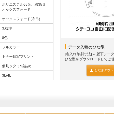
ポリエステル65％、綿35％
オックスフォード
オックスフォード(布帛)
3.標準
8色
フルカラー
データ入稿のひな型
[名入れ印刷寸法]＝[版下デー
トナー転写プリント
ひな型をダウンロードしてご
個別タタミ/袋詰め
ひな形ダウン
3L/4L