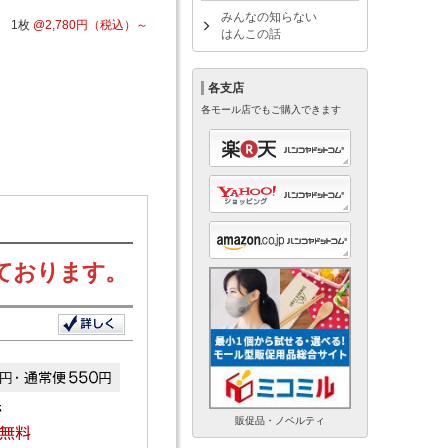
みんなの知らない
1枚
@
2,780
円
（税込）～
はんこの話
各支店
各モール店でもご購入できます
ております。
販促品・ノベルティ