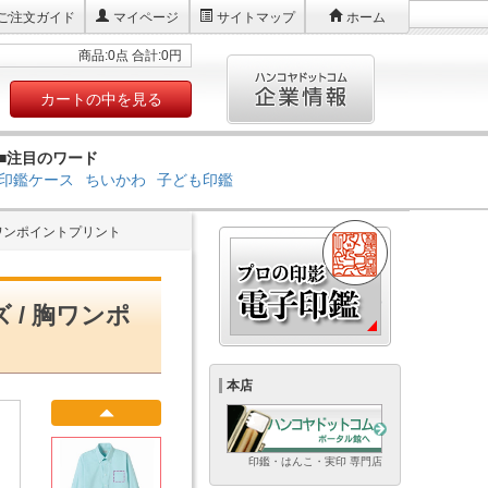
ご注文ガイド
マイページ
サイトマップ
ホーム
商品:0点 合計:0円
カートの中を見る
■注目のワード
印鑑ケース
ちいかわ
子ども印鑑
胸ワンポイントプリント
 / 胸ワンポ
本店
印鑑・はんこ・実印 専門店