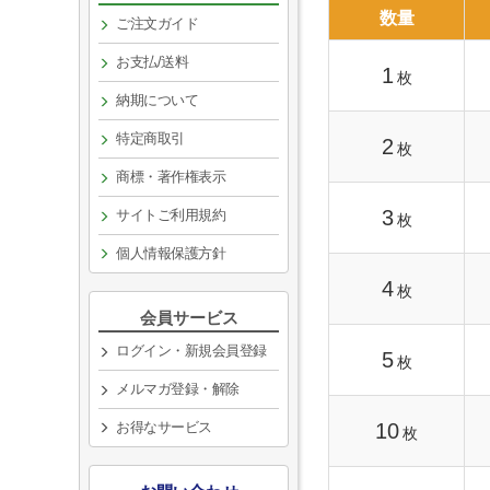
数量
ご注文ガイド
お支払/送料
1
枚
納期について
特定商取引
2
枚
商標・著作権表示
3
サイトご利用規約
枚
個人情報保護方針
4
枚
会員サービス
ログイン・新規会員登録
5
枚
メルマガ登録・解除
お得なサービス
10
枚