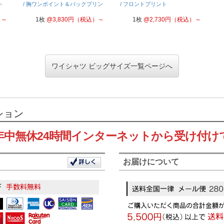
ト
/ 胸ワンポイント＆バックプリン
/ フロントプリント
ト
）～
1枚
@
3,830
円
（税込）～
1枚
@
2,730
円
（税込）～
ワイシャツ ビッグサイズ一覧ページへ
ション
年中無休24時間インターネットから受け付け
お届けについて