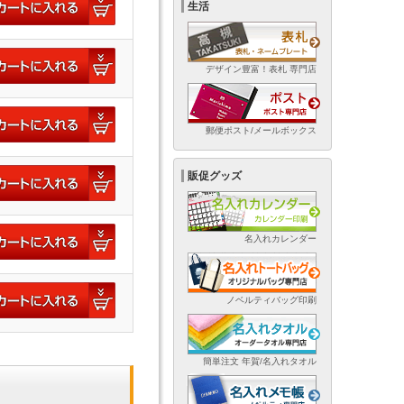
生活
デザイン豊富！表札 専門店
郵便ポスト/メールボックス
販促グッズ
名入れカレンダー
ノベルティバッグ印刷
簡単注文 年賀/名入れタオル