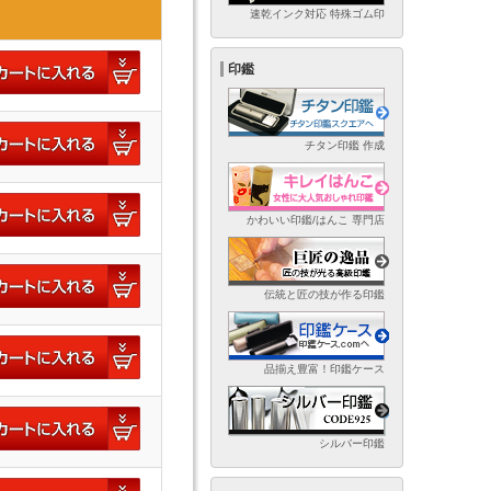
速乾インク対応 特殊ゴム印
印鑑
チタン印鑑 作成
かわいい印鑑/はんこ 専門店
伝統と匠の技が作る印鑑
品揃え豊富！印鑑ケース
シルバー印鑑