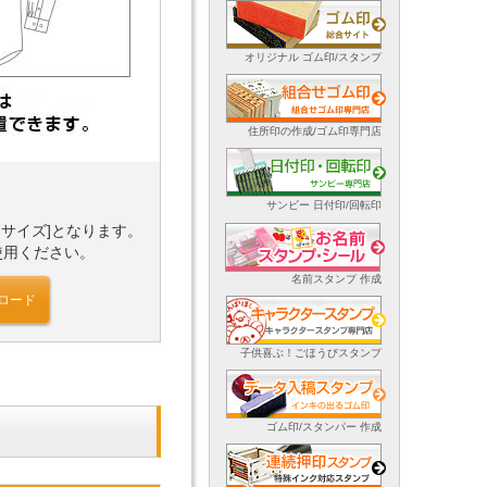
オリジナル ゴム印/スタンプ
住所印の作成/ゴム印専門店
サンビー 日付印/回転印
タサイズ]となります。
使用ください。
名前スタンプ 作成
ロード
子供喜ぶ！ごほうびスタンプ
ゴム印/スタンパー 作成