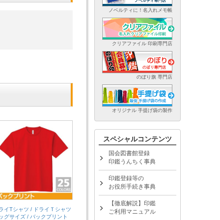
ノベルティに！名入れメモ帳
クリアファイル 印刷専門店
のぼり旗 専門店
オリジナル 手提げ袋の製作
スペシャルコンテンツ
国会図書館登録
印鑑うんちく事典
印鑑登録等の
お役所手続き事典
【徹底解説】印鑑
ライTシャツ / ドライＴシャツ
ご利用マニュアル
ッグサイズ / バックプリント