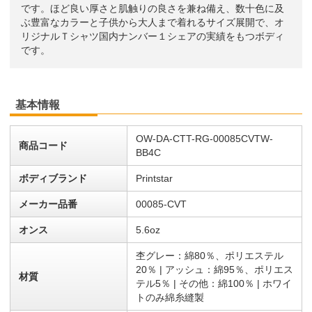
です。ほど良い厚さと肌触りの良さを兼ね備え、数十色に及
ぶ豊富なカラーと子供から大人まで着れるサイズ展開で、オ
リジナルＴシャツ国内ナンバー１シェアの実績をもつボディ
です。
基本情報
OW-DA-CTT-RG-00085CVTW-
商品コード
BB4C
ボディブランド
Printstar
メーカー品番
00085-CVT
オンス
5.6oz
杢グレー：綿80％、ポリエステル
20％ | アッシュ：綿95％、ポリエス
材質
テル5％ | その他：綿100％ | ホワイ
トのみ綿糸縫製