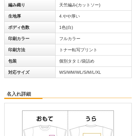
編み織り
天竺編み(カットソー)
生地厚
4.やや厚い
ボディ色数
1色(白)
印刷カラー
フルカラー
印刷方法
トナー転写プリント
包装
個別タタミ/袋詰め
対応サイズ
WS/WM/WL/S/M/L/XL
名入れ詳細