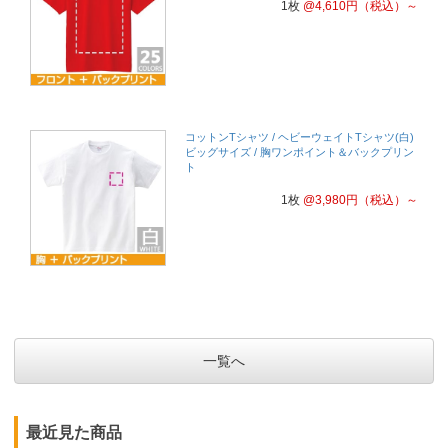
1枚
@
4,610
円
（税込）～
コットンTシャツ / ヘビーウェイトTシャツ(白)
ビッグサイズ / 胸ワンポイント＆バックプリン
ト
1枚
@
3,980
円
（税込）～
一覧へ
最近見た商品