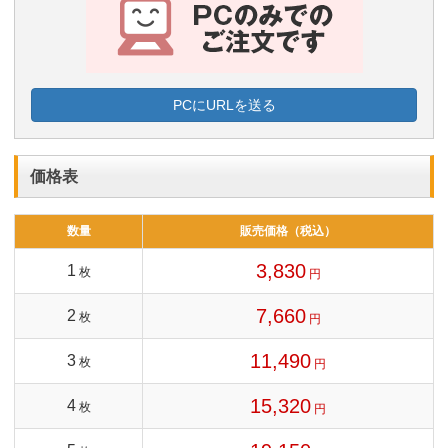
PCにURLを送る
価格表
数量
販売価格（税込）
3,830
1
枚
円
7,660
2
枚
円
11,490
3
枚
円
15,320
4
枚
円